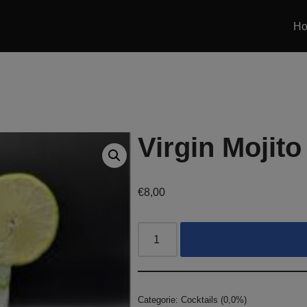
H
Virgin Mojito
€
8,00
Categorie:
Cocktails (0,0%)