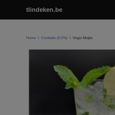
tlindeken.be
Ga
naar
de
inhoud
Home
\
Cocktails (0,0%)
\
Virgin Mojito