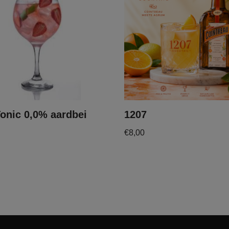
onic 0,0% aardbei
1207
€
8,00