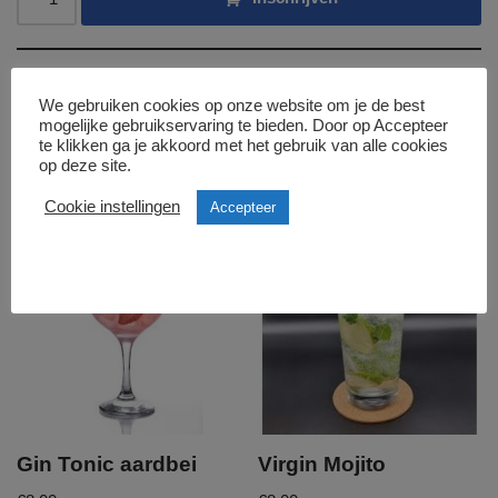
Categorie:
Cocktails (0,0%)
We gebruiken cookies op onze website om je de best
mogelijke gebruikservaring te bieden. Door op Accepteer
te klikken ga je akkoord met het gebruik van alle cookies
Gerelateerde producten
op deze site.
Cookie instellingen
Accepteer
Gin Tonic aardbei
Virgin Mojito