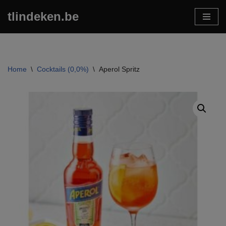
tlindeken.be
Ga
naar
de
inhoud
Home
\
Cocktails (0,0%)
\
Aperol Spritz