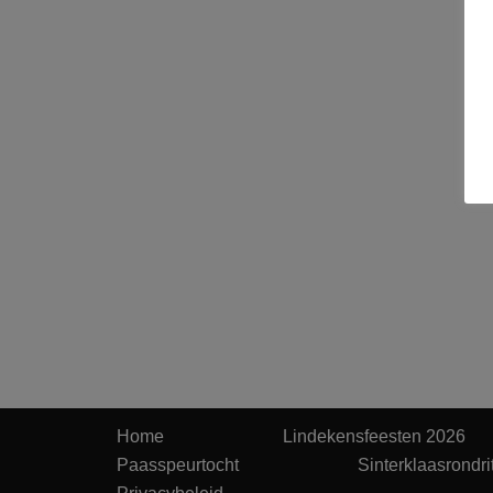
Home
Lindekensfeesten 2026
Paasspeurtocht
Sinterklaasrondri