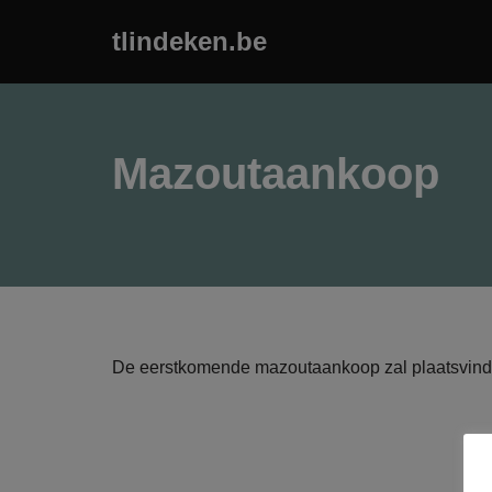
tlindeken.be
Ga
naar
de
inhoud
Mazoutaankoop
De eerstkomende mazoutaankoop zal plaatsvinden