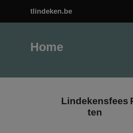
tlindeken.be
Ga
naar
de
inhoud
Home
Lindekensfees
ten