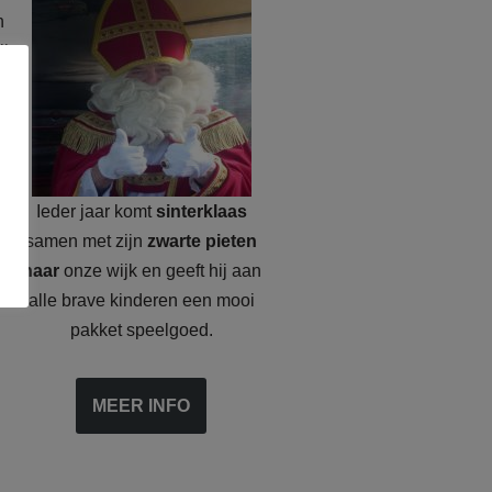
n
ij
ij
Ieder jaar komt
sinterklaas
e
.
samen met zijn
zwarte pieten
naar
onze wijk en geeft hij aan
alle brave kinderen een mooi
pakket speelgoed.
MEER INFO