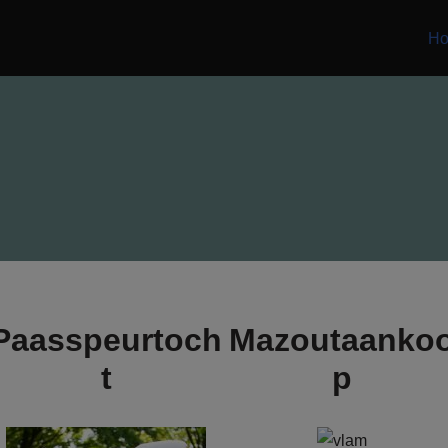
H
Paasspeurtoch
Mazoutaanko
t
p