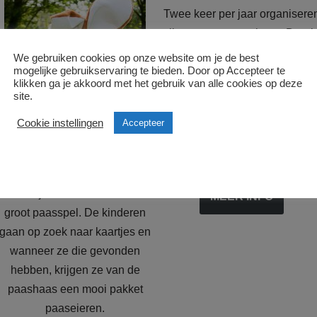
Twee keer per jaar organisere
wij een mazoutaankoop. Daarb
kunnen alle inwoners van de
We gebruiken cookies op onze website om je de best
wijk mazout bestellen bij ons. W
mogelijke gebruikservaring te bieden. Door op Accepteer te
klikken ga je akkoord met het gebruik van alle cookies op deze
gaan met het totaal aantal
site.
gevraagde liters naar
Cookie instellingen
Accepteer
verschillende leveranciers en
Op onze paaszoektocht kunnen
zoeken voor u de
goedkoopst
alle
kinderen van
binnen
en
buiten
onze wijk deelnemen aan een
MEER INFO
groot paasspel. De kinderen
gaan op zoek naar kaartjes en
wanneer ze die gevonden
hebben, krijgen ze van de
paashaas een mooi pakket
paaseieren.