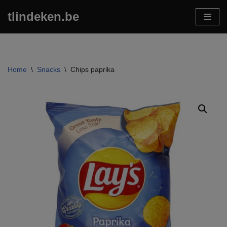
tlindeken.be
Ga
naar
de
inhoud
Home
\
Snacks
\
Chips paprika