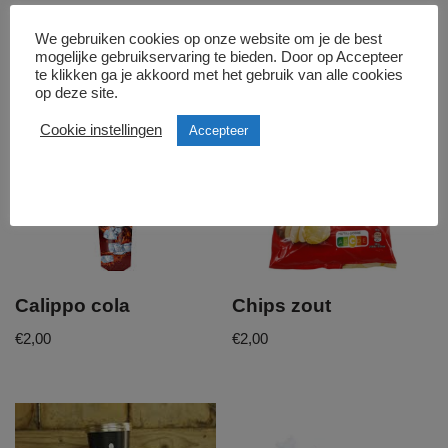
Gerelateerde producten
We gebruiken cookies op onze website om je de best
mogelijke gebruikservaring te bieden. Door op Accepteer
te klikken ga je akkoord met het gebruik van alle cookies
op deze site.
Cookie instellingen
Accepteer
Calippo cola
Chips zout
€
2,00
€
2,00