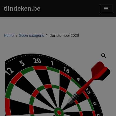
tlindeken.be
Ga
naar
de
inhoud
Home
\
Geen categorie
\
Dartstornooi 2026