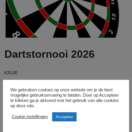
Dartstornooi 2026
€
20,00
We gebruiken cookies op onze website om je de best
Inschrijven
mogelijke gebruikservaring te bieden. Door op Accepteer
te klikken ga je akkoord met het gebruik van alle cookies
op deze site.
Cookie instellingen
Accepteer
Categorie:
Geen categorie