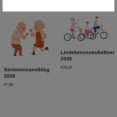
Gerelateerde producten
Lindekenssneukeltoer
2026
€
28,00
Seniorennamiddag
2026
€
7,00