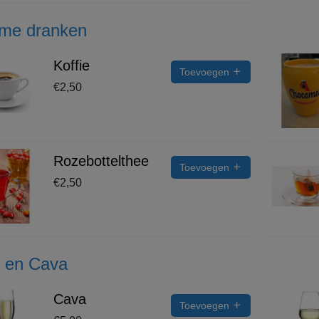
me dranken
Koffie
Toevoegen
€
2,50
Rozebottelthee
Toevoegen
€
2,50
n en Cava
Cava
Toevoegen