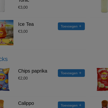
€
3,00
Ice Tea
Toevoegen
€
3,00
cks
Chips paprika
Toevoegen
€
2,00
Calippo
Toevoegen