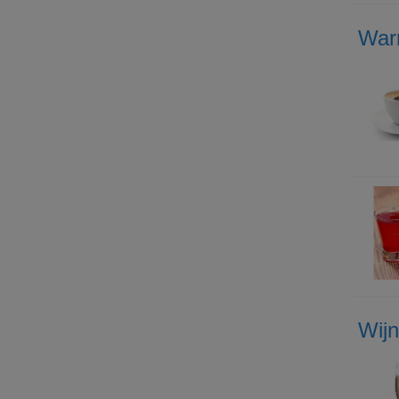
War
Wij