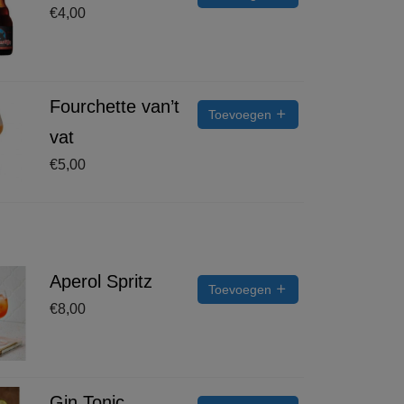
€
4,00
Fourchette van’t
Toevoegen
vat
€
5,00
Aperol Spritz
Toevoegen
€
8,00
Gin Tonic