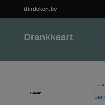
tlindeken.be
Ga
naar
de
inhoud
Drankkaart
Bieren
Bier