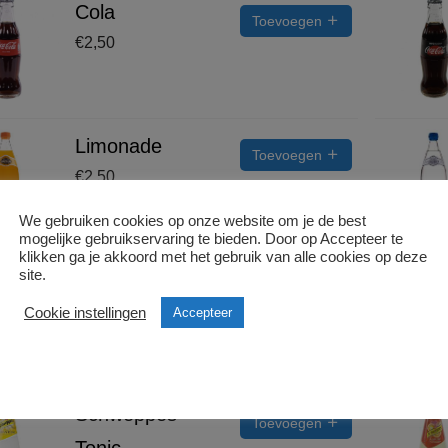
Cola
Toevoegen
€
2,50
Limonade
Toevoegen
€
2,50
We gebruiken cookies op onze website om je de best
mogelijke gebruikservaring te bieden. Door op Accepteer te
klikken ga je akkoord met het gebruik van alle cookies op deze
site.
Bruis water
Toevoegen
€
2,50
Cookie instellingen
Accepteer
Schweppes
Toevoegen
Tonic